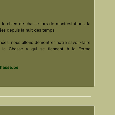
 le chien de chasse lors de manifestations, la
ées depuis la nuit des temps.
nées, nous allons démontrer notre savoir-faire
 la Chasse » qui se tiennent à la Ferme
chasse.be