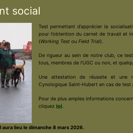
t social
Test permettant d’apprécier la socialisa
pour l’obtention du carnet de travail et 
(
Working Test
ou
Field Trial
).
De rigueur au sein de notre club, ce tes
tous, membres de l’UGC ou non, et quelque
Une attestation de réussite et une m
Cynologique Saint-Hubert en cas de test
Pour de plus amples informations concerna
cliquez
ici
.
 aura lieu le dimanche 8 mars 2026.