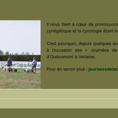
Il nous tient à cœur de promouvoir
cynégétique et la cynologie étant li
C’est pourquoi, depuis quelques an
à l’occasion des « Journées de
d’Oudoumont à Verlaine.
Pour en savoir plus :
journeesdela