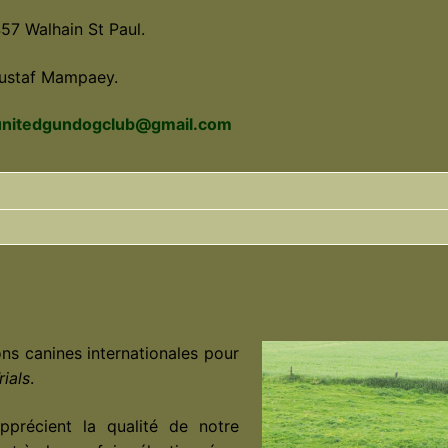
457 Walhain St Paul.
Gustaf Mampaey.
unitedgundogclub@gmail.com
s canines internationales pour
rials
.
pprécient la qualité de notre