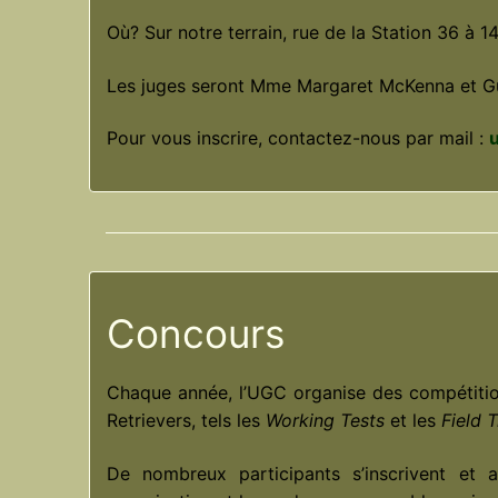
Où? Sur notre terrain, rue de la Station 36 à 1
Les juges seront Mme Margaret McKenna et 
Pour vous inscrire, contactez-nous par mail :
Concours
Chaque année, l’UGC organise des compétition
Retrievers, tels les
Working Tests
et les
Field T
De nombreux participants s’inscrivent et a