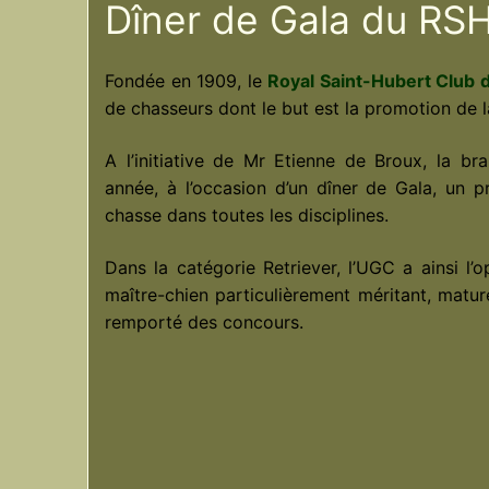
Dîner de Gala du RS
Fondée en 1909, le
Royal Saint-Hubert Club 
de chasseurs dont le but est la promotion de l
A l’initiative de Mr Etienne de Broux, la 
année, à l’occasion d’un dîner de Gala, un p
chasse dans toutes les disciplines.
Dans la catégorie Retriever, l’UGC a ainsi l’
maître-chien particulièrement méritant, mature
remporté des concours.