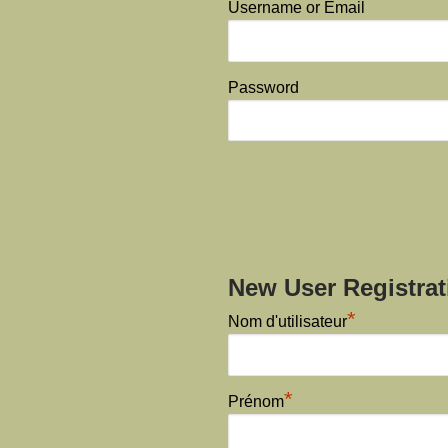
Username or Email
Password
New User Registrat
*
Nom d'utilisateur
*
Prénom