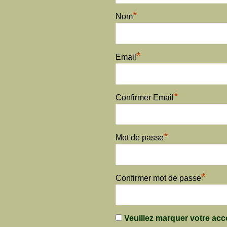
*
Nom
*
Email
*
Confirmer Email
*
Mot de passe
*
Confirmer mot de passe
Veuillez marquer votre acco