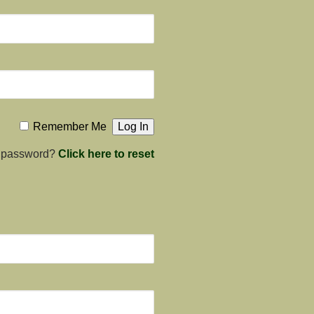
Remember Me
t password?
Click here to reset